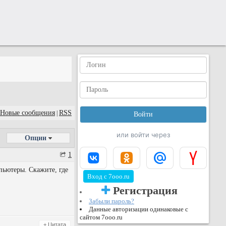
Новые сообщения
RSS
|
или войти через
Опции
1
пьютеры. Скажите, где
Вход с 7ooo.ru
Регистрация
Забыли пароль?
Данные авторизации одинаковые с
сайтом 7ooo.ru
+ Цитата