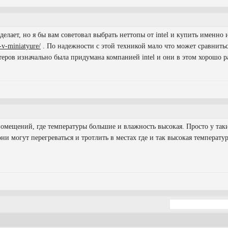
елает, но я бы вам советовал выбрать неттопы от intel и купить именно
h-v-miniatyure/
. По надежности с этой техникой мало что может сравнитьс
ров изначально была придумана компанией intel и они в этом хорошо р
омещений, где температуры большие и влажность высокая. Просто у так
они могут перегреваться и тротлить в местах где и так высокая температ