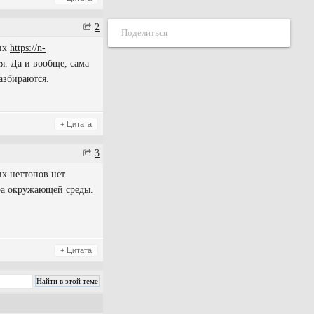
2
Поделиться
 их
https://n-
я. Да и вообще, сама
азбираются.
+ Цитата
3
их неттопов нет
ура окружающей среды.
+ Цитата