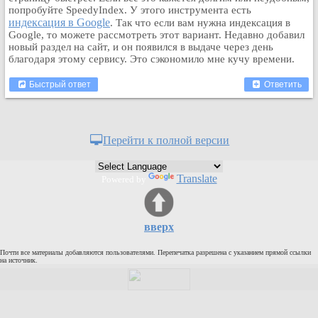
попробуйте SpeedyIndex. У этого инструмента есть
Кулинария
индексация в Google
. Так что если вам нужна индексация в
Физкультура и спорт
Google, то можете рассмотреть этот вариант. Недавно добавил
новый раздел на сайт, и он появился в выдаче через день
Видео и Кино
благодаря этому сервису. Это сэкономило мне кучу времени.
Авто. Мото.
Быстрый ответ
Ответить
Космос
Домашние питомцы
Медицина
Перейти к полной версии
Компьютер
Ещё
Translate
Пользователи / Поиск
Powered by
Группы
Норм
вверх
Музыкальный архив
Почти все материалы добавляются пользователями. Перепечатка разрешена с указанием прямой ссылки
Видео архив
на источник.
Дело
Организации
Объявления