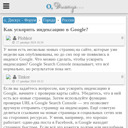
Меню
о, Дискус - Форум
»
Города
»
Россия
Как ускорить индексацию в Google?
или войти через
Plohkor
0
17 декабря 2024 16:34
У меня есть несколько новых страниц на сайте, которые уже
Вход с 7ooo.ru
неделю как опубликованы, но до сих пор не появились в
индексе Google. Что можно сделать, чтобы ускорить
Регистрация
индексацию? Google Search Console показывает, что всё
нормально, но результатов пока нет.
Забыли пароль?
Данные авторизации одинаковые с
Tinkor
0
сайтом 7ooo.ru
17 декабря 2024 18:12
Форумы
Если вы задаётесь вопросом, как ускорить индексацию в
Google, начните с проверки карты сайта. Убедитесь, что в ней
Главная
есть все новые страницы. Затем используйте функцию
Поиск
проверки URL в Google Search Console — это позволяет
вручную отправить страницу на индексацию. Ещё советую
Новые сообщения
делиться ссылками на новые страницы в социальных сетях или
Беседы
на сторонних ресурсах. У меня, например, это хорошо
работает: один-два поста в Facebook, и Google находит
Игры
страницу быстрее. Если всё это кажется долгим или неудобным,