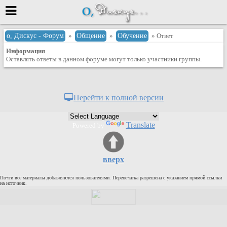
Меню
о, Дискус - Форум
»
Общение
»
Обучение
» Ответ
Информация
или войти через
Оставлять ответы в данном форуме могут только участники группы.
Вход с 7ooo.ru
Перейти к полной версии
Регистрация
Забыли пароль?
Translate
Powered by
Данные авторизации одинаковые с
сайтом 7ooo.ru
Форумы
вверх
Главная
Почти все материалы добавляются пользователями. Перепечатка разрешена с указанием прямой ссылки
Поиск
на источник.
Новые сообщения
Беседы
Игры