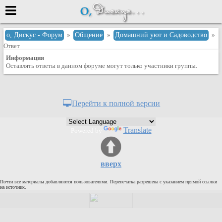
Меню
о, Дискус - Форум
»
Общение
»
Домашний уют и Садоводство
»
Ответ
или войти через
Информация
Оставлять ответы в данном форуме могут только участники группы.
Вход с 7ooo.ru
Перейти к полной версии
Регистрация
Забыли пароль?
Translate
Powered by
Данные авторизации одинаковые с
сайтом 7ooo.ru
Форумы
Главная
вверх
Поиск
Почти все материалы добавляются пользователями. Перепечатка разрешена с указанием прямой ссылки
на источник.
Новые сообщения
Беседы
Игры