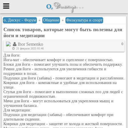
Меню
о, Дискус - Форум
»
Общение
»
Физкультура и спорт
Список товаров, которые могут быть полезны для
или войти через
йоги и медитации
Ihor Semenko
0
21 февраля 2025 01:46
Вход с 7ooo.ru
Для йоги:
Йога-мат - обеспечивает комфорт и сцепление с поверхностью.
Регистрация
Блоки для йоги - помогают улучшить позы и обеспечить поддержку.
Ремни для йоги - используются для увеличения гибкости и
Забыли пароль?
поддержки в позах.
Данные авторизации одинаковые с
Подушки для йоги (забавы) - помогают в медитации и расслаблении.
сайтом 7ooo.ru
Коврики для йоги - компактные и удобные для использования на
Форумы
улице.
Стулья для йоги - помогают в выполнении сложных поз для людей с
Главная
ограниченной подвижностью.
Мячи для йоги - могут использоваться для укрепления мышц и
Поиск
улучшения баланса.
Новые сообщения
Для медитации:
Подушки для медитации (забавы) - обеспечивают комфорт при
Беседы
длительном сидении.
Коврики для медитации - защитят от холода и жесткой поверхности.
Игры