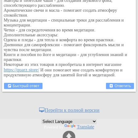
Мантры и тибетские чаши - для создания звукового фона,
Кулинария
способствующего расслаблению.
Ароматические свечи и масла - помогают создать атмосферу
Физкультура и спорт
спокойствия.
Музыка для медитации - специальные треки для расслабления и
Видео и Кино
концентрации.
Авто. Мото.
Четки - для сосредоточения во время медитации.
Дополнительные аксессуары:
Космос
Одеяла и пледы - для тепла и комфорта во время практики.
Дневники для саморефлексии - помогают фиксировать мысли и
Домашние питомцы
чувства после медитации.
Медицина
Книги и пособия по йоге и медитации - для углубления знаний и
практики.
Компьютер
Некоторые из этих товаров я приобретала в интернет магазине
https://quarz.store/
И они помогают мне создать комфортную и
Ещё
продуктивную атмосферу для занятий йогой и медитацией.
Пользователи / Поиск
Группы
Быстрый ответ
Ответить
Норм
Музыкальный архив
Перейти к полной версии
Видео архив
Дело
Translate
Powered by
Организации
Объявления