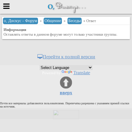
Меню
о, Дискус - Форум
»
Общение
»
Беседы
» Ответ
Информация
или войти через
Оставлять ответы в данном форуме могут только участники группы.
Вход с 7ooo.ru
Перейти к полной версии
Регистрация
Забыли пароль?
Translate
Powered by
Данные авторизации одинаковые с
сайтом 7ooo.ru
Форумы
вверх
Главная
Почти все материалы добавляются пользователями. Перепечатка разрешена с указанием прямой ссылки
Поиск
на источник.
Новые сообщения
Беседы
Игры