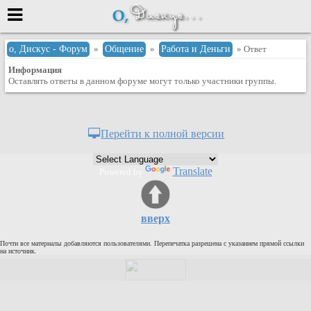
Меню
о, Дискус - Форум
»
Общение
»
Работа и Деньги
» Ответ
Информация
или войти через
Оставлять ответы в данном форуме могут только участники группы.
Вход с 7ooo.ru
Перейти к полной версии
Регистрация
Забыли пароль?
Translate
Powered by
Данные авторизации одинаковые с
сайтом 7ooo.ru
Форумы
вверх
Главная
Почти все материалы добавляются пользователями. Перепечатка разрешена с указанием прямой ссылки
Поиск
на источник.
Новые сообщения
Беседы
Игры