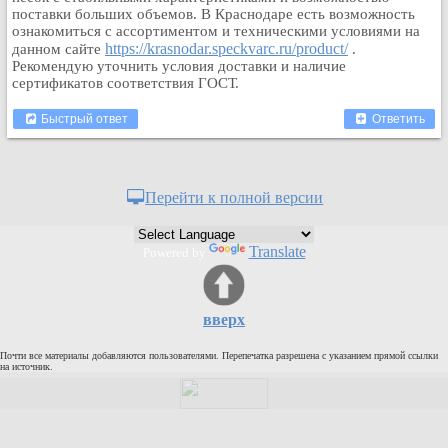
поставки больших объемов. В Краснодаре есть возможность
Кулинария
ознакомиться с ассортиментом и техническими условиями на
Физкультура и спорт
https://krasnodar.speckvarc.ru/product/
данном сайте
.
Рекомендую уточнить условия доставки и наличие
Видео и Кино
сертификатов соответствия ГОСТ.
Авто. Мото.
Быстрый ответ
Ответить
Космос
Домашние питомцы
Медицина
Перейти к полной версии
Компьютер
Ещё
Translate
Пользователи / Поиск
Powered by
Группы
Норм
вверх
Музыкальный архив
Почти все материалы добавляются пользователями. Перепечатка разрешена с указанием прямой ссылки
Видео архив
на источник.
Дело
Организации
Объявления