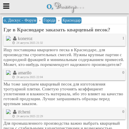
Меню
о, Дискус - Форум
»
Города
»
Краснодар
Где в Краснодаре заказать кварцевый песок?
или войти через
koneroz
1
24 августа 2025 21:32
Ищу поставщика кварцевого песка в Краснодаре, для
Вход с 7ooo.ru
производства строительных смесей. Нужны крупные партии с
однородной фракцией и минимальным содержанием примесей.
Регистрация
Может, кто-нибудь порекомендует надежного производителя?
Забыли пароль?
amarilo
0
Данные авторизации одинаковые с
24 августа 2025 22:04
сайтом 7ooo.ru
Мы тоже закупаем кварцевый песок для изготовления
Форумы
тротуарной плитки. Советую уточнять коэффициент
уплотнения и влажность материала, ибо это влияет на качество
Главная
готовой продукции. Лучше запрашивать образцы перед
Поиск
крупным заказом.
Новые сообщения
ifcheni
0
24 августа 2025 22:29
Беседы
Для промышленного производства важно выбрать кварцевый
Игры
песок с стабильными характеристиками и возможностью