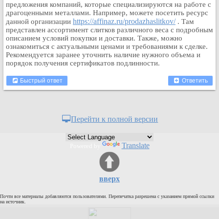
предложения компаний, которые специализируются на работе с
Кулинария
драгоценными металлами. Например, можете посетить ресурс
Физкультура и спорт
https://affinaz.ru/prodazhaslitkov/
данной организации
. Там
представлен ассортимент слитков различного веса с подробным
Видео и Кино
описанием условий покупки и доставки. Также, можно
ознакомиться с актуальными ценами и требованиями к сделке.
Авто. Мото.
Рекомендуется заранее уточнить наличие нужного объема и
Космос
порядок получения сертификатов подлинности.
Домашние питомцы
Быстрый ответ
Ответить
Медицина
Компьютер
Ещё
Перейти к полной версии
Пользователи / Поиск
Группы
Translate
Powered by
Норм
Музыкальный архив
Видео архив
вверх
Дело
Почти все материалы добавляются пользователями. Перепечатка разрешена с указанием прямой ссылки
Организации
на источник.
Объявления