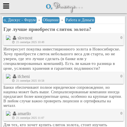
Меню
о, Дискус - Форум
»
Общение
»
Работа и Деньги
Где лучше приобрести слиток золота?
или войти через
slovnost
0
21 сентября 2025 10:49
Интересует покупка инвестиционного золота в Новосибирске.
Вход с 7ooo.ru
Хочу приобрести слиток небольшого веса для старта, но не
уверен, где это лучше сделать (в банке или у
Регистрация
специализированных компаний). Есть ли какая-то разница в
цене, условиях хранения и гарантиях подлинности?
Забыли пароль?
Данные авторизации одинаковые с
ifcheni
0
сайтом 7ooo.ru
21 сентября 2025 10:58
Форумы
Банки обеспечивают полное юридическое сопровождение, но
наценка может быть выше. Специализированные компании иногда
Главная
предлагают более конкурентные цены, особенно на крупные партии.
Поиск
В любом случае важно проверить лицензии и сертификаты на
металл.
Новые сообщения
amarilo
0
Беседы
21 сентября 2025 11:07
Игры
Для тех, кто хочет купить слиток золота, стоит изучить