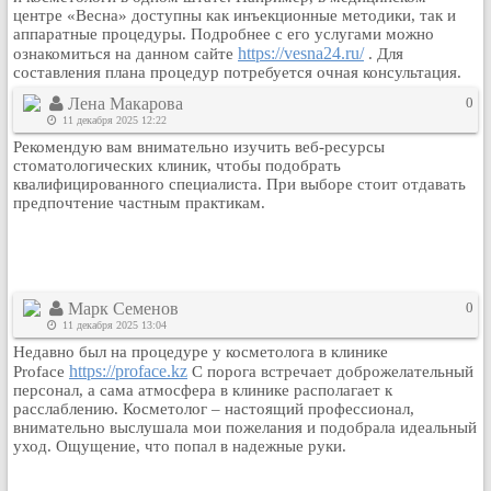
центре «Весна» доступны как инъекционные методики, так и
Кулинария
аппаратные процедуры. Подробнее с его услугами можно
Физкультура и спорт
https://vesna24.ru/
ознакомиться на данном сайте
. Для
составления плана процедур потребуется очная консультация.
Видео и Кино
Лена Макарова
0
Авто. Мото.
11 декабря 2025 12:22
Космос
Рекомендую вам внимательно изучить веб-ресурсы
Домашние питомцы
стоматологических клиник, чтобы подобрать
квалифицированного специалиста. При выборе стоит отдавать
Медицина
предпочтение частным практикам.
Компьютер
Ещё
Пользователи / Поиск
Группы
Марк Семенов
0
11 декабря 2025 13:04
Норм
Недавно был на процедуре у косметолога в клинике
Музыкальный архив
https://proface.kz
Proface
С порога встречает доброжелательный
персонал, а сама атмосфера в клинике располагает к
Видео архив
расслаблению. Косметолог – настоящий профессионал,
Дело
внимательно выслушала мои пожелания и подобрала идеальный
уход. Ощущение, что попал в надежные руки.
Организации
Объявления