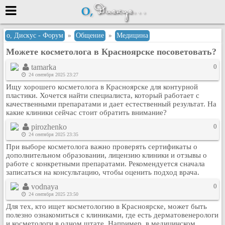
Меню
о, Дискус - Форум
»
Общение
»
Медицина
Можете косметолога в Красноярске посоветовать?
или войти через
tamarka
0
24 сентября 2025 23:27
Ищу хорошего косметолога в Красноярске для контурной
Вход с 7ooo.ru
пластики. Хочется найти специалиста, который работает с
качественными препаратами и дает естественный результат. На
Регистрация
какие клиники сейчас стоит обратить внимание?
Забыли пароль?
pirozhenko
0
Данные авторизации одинаковые с
24 сентября 2025 23:35
сайтом 7ooo.ru
При выборе косметолога важно проверять сертификаты о
Форумы
дополнительном образовании, лицензию клиники и отзывы о
работе с конкретными препаратами. Рекомендуется сначала
Главная
записаться на консультацию, чтобы оценить подход врача.
Поиск
vodnaya
0
Новые сообщения
24 сентября 2025 23:50
Беседы
Для тех, кто ищет косметологию в Красноярске, может быть
полезно ознакомиться с клиниками, где есть дерматовенерологи
Игры
и косметологи в одном штате. Например, в медицинском