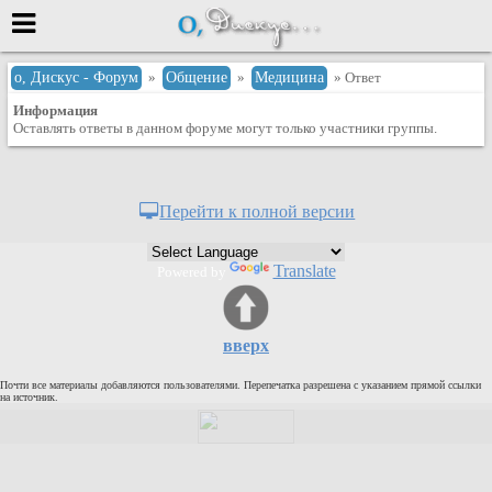
Меню
о, Дискус - Форум
»
Общение
»
Медицина
» Ответ
Информация
или войти через
Оставлять ответы в данном форуме могут только участники группы.
Вход с 7ooo.ru
Перейти к полной версии
Регистрация
Забыли пароль?
Translate
Powered by
Данные авторизации одинаковые с
сайтом 7ooo.ru
Форумы
вверх
Главная
Почти все материалы добавляются пользователями. Перепечатка разрешена с указанием прямой ссылки
Поиск
на источник.
Новые сообщения
Беседы
Игры