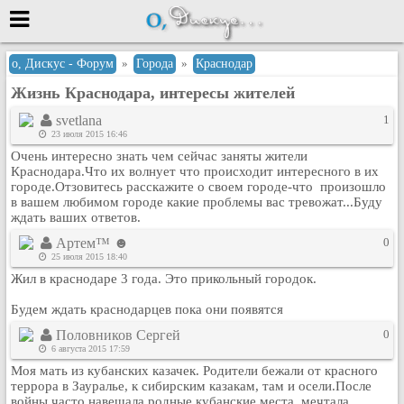
Меню
о, Дискус - Форум
»
Города
»
Краснодар
Жизнь Краснодара, интересы жителей
или войти через
svetlana
1
23 июля 2015 16:46
Очень интересно знать чем сейчас заняты жители
Вход с 7ooo.ru
Краснодара.Что их волнует что происходит интересного в их
городе.Отзовитесь расскажите о своем городе-что произошло
Регистрация
в вашем любимом городе какие проблемы вас тревожат...Буду
ждать ваших ответов.
Забыли пароль?
Данные авторизации одинаковые с
Артем™ ☻
0
сайтом 7ooo.ru
25 июля 2015 18:40
Форумы
Жил в краснодаре 3 года. Это прикольный городок.
Главная
Будем ждать краснодарцев пока они появятся
Поиск
Половников Сергей
0
Новые сообщения
6 августа 2015 17:59
Беседы
Моя мать из кубанских казачек. Родители бежали от красного
террора в Зауралье, к сибирским казакам, там и осели.После
Игры
войны часто навещала родные кубанские места, мечтала