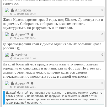
вернуться.
Кулинария
Физкультура и спорт
Antverpen
0
16 августа 2015 19:18
Видео и Кино
Жил в Краснодарском крае 2 года, под Ейском. До центра так и
Авто. Мото.
не доехал. Собирались-собирались классом сгонять,
окультуриться, но разругались и не поехали.
Космос
Артем™ ☻
0
Домашние питомцы
24 августа 2015 18:34
Медицина
да краснодарский край я думаю один из самых больших краев
россии +)))
Компьютер
Ещё
svetlana
0
27 августа 2015 21:46
Пользователи / Поиск
Да край богатый -вот правда очень жаль что именно жители
Группы
города не откликнулись и не написали на форуме.Но а тем кто
знаком с этим краем можно конечно делиться своими
Норм
впечатлениями о прожитых годах в данной местности.
Музыкальный архив
Артем™ ☻
0
Видео архив
27 августа 2015 22:51
Дело
Да край богатый -вот правда очень жаль что именно жители города не
откликнулись и не написали на форуме.Но а тем кто знаком с этим
Организации
краем можно конечно делиться своими впечатлениями о прожитых
годах в данной местности.
Объявления