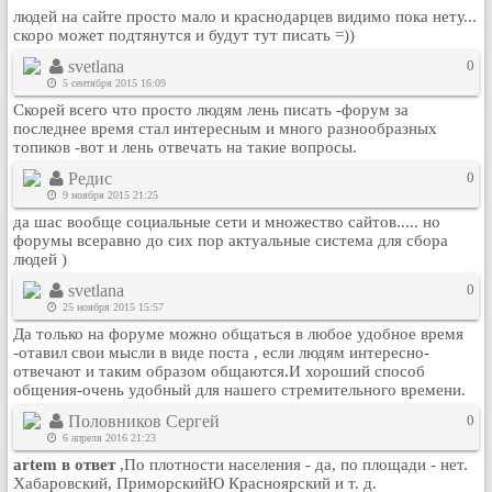
людей на сайте просто мало и краснодарцев видимо пока нету...
Рейтинг сайтов
скоро может подтянутся и будут тут писать =))
Полная версия сайта
svetlana
0
5 сентября 2015 16:09
Скорей всего что просто людям лень писать -форум за
последнее время стал интересным и много разнообразных
топиков -вот и лень отвечать на такие вопросы.
Редис
0
9 ноября 2015 21:25
да шас вообще социальные сети и множество сайтов..... но
форумы всеравно до сих пор актуальные система для сбора
людей )
svetlana
0
25 ноября 2015 15:57
Да только на форуме можно общаться в любое удобное время
-отавил свои мысли в виде поста , если людям интересно-
отвечают и таким образом общаются.И хороший способ
общения-очень удобный для нашего стремительного времени.
Половников Сергей
0
6 апреля 2016 21:23
artem в ответ
,По плотности населения - да, по площади - нет.
Хабаровский, ПриморскийЮ Красноярский и т. д.