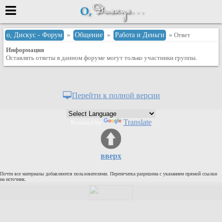
Меню
о, Дискус - Форум
»
Общение
»
Работа и Деньги
» Ответ
Информация
или войти через
Оставлять ответы в данном форуме могут только участники группы.
Вход с 7ooo.ru
Перейти к полной версии
Регистрация
Забыли пароль?
Translate
Powered by
Данные авторизации одинаковые с
сайтом 7ooo.ru
Форумы
вверх
Главная
Почти все материалы добавляются пользователями. Перепечатка разрешена с указанием прямой ссылки
Поиск
на источник.
Новые сообщения
Беседы
Игры