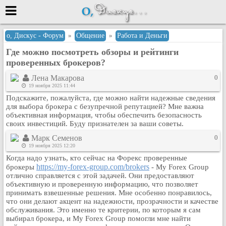
Меню
о, Дискус - Форум
»
Общение
»
Работа и Деньги
Где можно посмотреть обзоры и рейтинги
или войти через
проверенных брокеров?
Лена Макарова
0
19 ноября 2025 11:44
Вход с 7ooo.ru
Подскажите, пожалуйста, где можно найти надежные сведения
для выбора брокера с безупречной репутацией? Мне важна
Регистрация
объективная информация, чтобы обеспечить безопасность
Забыли пароль?
своих инвестиций. Буду признателен за ваши советы.
Данные авторизации одинаковые с
Марк Семенов
0
сайтом 7ooo.ru
19 ноября 2025 12:20
Форумы
Когда надо узнать, кто сейчас на Форекс проверенные
Главная
https://my-forex-group.com/brokers
брокеры
- My Forex Group
отлично справляется с этой задачей. Они предоставляют
Поиск
объективную и проверенную информацию, что позволяет
принимать взвешенные решения. Мне особенно понравилось,
Новые сообщения
что они делают акцент на надежности, прозрачности и качестве
Беседы
обслуживания. Это именно те критерии, по которым я сам
выбирал брокера, и My Forex Group помогли мне найти
Игры