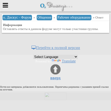
Меню
о, Дискус - Форум
»
Общение
»
Рабочее оборудование
» Ответ
Информация
или войти через
Оставлять ответы в данном форуме могут только участники группы.
Вход с 7ooo.ru
Перейти к полной версии
Регистрация
Забыли пароль?
Translate
Powered by
Данные авторизации одинаковые с
сайтом 7ooo.ru
Форумы
вверх
Главная
Почти все материалы добавляются пользователями. Перепечатка разрешена с указанием прямой ссылки
Поиск
на источник.
Новые сообщения
Беседы
Игры