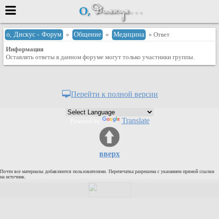
Меню
о, Дискус - Форум
»
Общение
»
Медицина
» Ответ
Информация
или войти через
Оставлять ответы в данном форуме могут только участники группы.
Вход с 7ooo.ru
Перейти к полной версии
Регистрация
Забыли пароль?
Translate
Powered by
Данные авторизации одинаковые с
сайтом 7ooo.ru
Форумы
вверх
Главная
Почти все материалы добавляются пользователями. Перепечатка разрешена с указанием прямой ссылки
Поиск
на источник.
Новые сообщения
Беседы
Игры