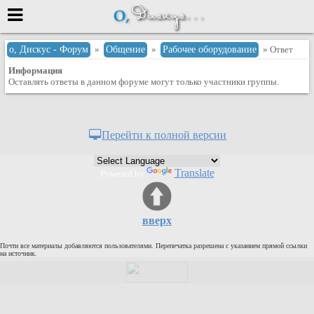
Меню
о, Дискус - Форум
»
Общение
»
Рабочее оборудование
» Ответ
Информация
или войти через
Оставлять ответы в данном форуме могут только участники группы.
Вход с 7ooo.ru
Перейти к полной версии
Регистрация
Забыли пароль?
Translate
Powered by
Данные авторизации одинаковые с
сайтом 7ooo.ru
Форумы
вверх
Главная
Почти все материалы добавляются пользователями. Перепечатка разрешена с указанием прямой ссылки
Поиск
на источник.
Новые сообщения
Беседы
Игры