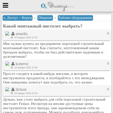
Меню
о, Дискус - Форум
»
Общение
»
Рабочее оборудование
Какой монтажный пистолет выбрать?
или войти через
amarilo
0
29 января 2026 23:36
Мне нужно купить на предприятие пороховой строительный
Вход с 7ooo.ru
монтажный пистолет. Как считаете, изготовленный каким
брендом выбрать, чтобы он был действительно надёжным и
Регистрация
долговечным?
Забыли пароль?
koneroz
0
Данные авторизации одинаковые с
29 января 2026 23:46
сайтом 7ooo.ru
Просто сходите в какой-нибудь магазин, в котором
Форумы
инструменты продаются, и пообщайтесь с его менеджерами.
Они наверняка помогут вам подобрать то, что нужно.
Главная
ifcheni
0
Поиск
29 января 2026 23:58
Новые сообщения
Думаю, вам стоит выбрать для себя пороховой строительный
Беседы
пистолет Fedast. Несмотря на вполне доступные цены
инструментов этого бренда, они зарекомендовали себя на
Игры
самом деле долговечными. Можете подобрать какую-нибудь