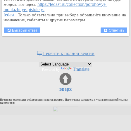
https://fedast.ru/collection/porohovye-
модель вот здесь
Кулинария
montazhnye-pistolety-
Физкультура и спорт
fedast
. Только обязательно при выборе обращайте внимание на
назначение, габариты и другие параметры.
Видео и Кино
Авто. Мото.
Быстрый ответ
Ответить
Космос
Домашние питомцы
Медицина
Перейти к полной версии
Компьютер
Ещё
Translate
Powered by
Пользователи / Поиск
Группы
вверх
Норм
Музыкальный архив
Почти все материалы добавляются пользователями. Перепечатка разрешена с указанием прямой ссылки
на источник.
Видео архив
Дело
Организации
Объявления