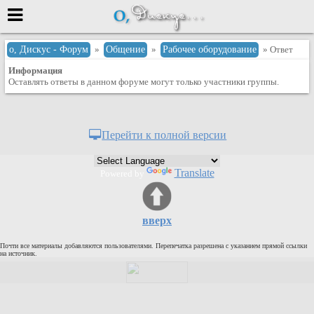
Меню
о, Дискус - Форум
»
Общение
»
Рабочее оборудование
» Ответ
Информация
или войти через
Оставлять ответы в данном форуме могут только участники группы.
Вход с 7ooo.ru
Перейти к полной версии
Регистрация
Забыли пароль?
Translate
Powered by
Данные авторизации одинаковые с
сайтом 7ooo.ru
Форумы
вверх
Главная
Почти все материалы добавляются пользователями. Перепечатка разрешена с указанием прямой ссылки
Поиск
на источник.
Новые сообщения
Беседы
Игры