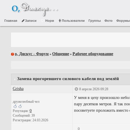
Главная
Записи
Норм
Пользователи
Группы
Фото
Форумы
о, Дискус - Форум
Общение
Рабочее оборудование
»
»
Замена прогоревшего силового кабеля под землёй
Grisha
8 апреля 2026 09:28
У меня в цеху произошло небол
дружелюбный чел
пару десятков метров. Я так п
посоветуете проложить вместо 
0
Репутация:
Сообщений: 39
Регистрация: 24.03.2026
0