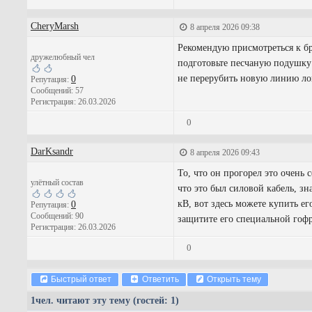
CheryMarsh
8 апреля 2026 09:38
Рекомендую присмотреться к б
дружелюбный чел
подготовьте песчаную подушку 
не перерубить новую линию ло
0
Репутация:
Сообщений: 57
Регистрация: 26.03.2026
0
DarKsandr
8 апреля 2026 09:43
То, что он прогорел это очень 
улётный состав
что это был силовой кабель, з
кВ, вот здесь можете купить е
0
Репутация:
Сообщений: 90
защитите его специальной гоф
Регистрация: 26.03.2026
0
Быстрый ответ
Ответить
Открыть тему
1
чел. читают эту тему (гостей: 1)