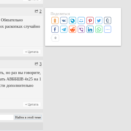
2
Поделиться
 Обязательно
их раскопках случайно
0
+ Цитата
3
ь, но раз вы говорите,
овать АВББШВ 4х25 на 1
ти дополнительно
+ Цитата