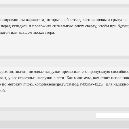
ронированным вариантам, которые не боятся давления почвы и грызунов.
перед укладкой и проложите сигнальную ленту сверху, чтобы при будущ
патой или ковшом экскаватора.
серьезно, значит, пиковые нагрузки превысили его пропускную способност
начит, у вас серьезные нагрузки в сети. Как минимум, вам стоит использ
го по метражу
https://kompleksenergo.ru/catalog/avbbshv-4x25/
Для надежнос
рой.