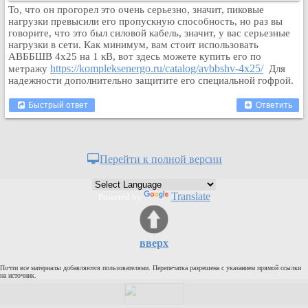
То, что он прогорел это очень серьезно, значит, пиковые
Кулинария
нагрузки превысили его пропускную способность, но раз вы
Физкультура и спорт
говорите, что это был силовой кабель, значит, у вас серьезные
нагрузки в сети. Как минимум, вам стоит использовать
Видео и Кино
АВББШВ 4х25 на 1 кВ, вот здесь можете купить его по
Авто. Мото.
https://kompleksenergo.ru/catalog/avbbshv-4x25/
метражу
Для
надежности дополнительно защитите его специальной гофрой.
Космос
Домашние питомцы
Быстрый ответ
Ответить
Медицина
Компьютер
Ещё
Перейти к полной версии
Пользователи / Поиск
Группы
Translate
Powered by
Норм
Музыкальный архив
вверх
Видео архив
Дело
Почти все материалы добавляются пользователями. Перепечатка разрешена с указанием прямой ссылки
на источник.
Организации
Объявления