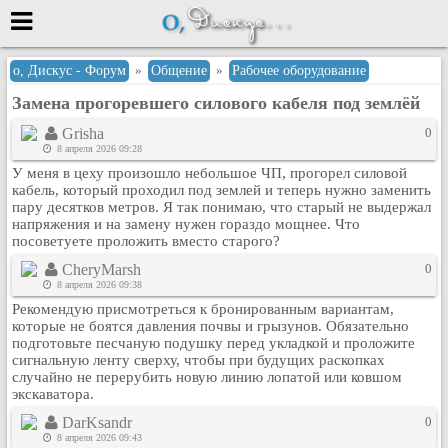
Меню
о, Дискус - Форум
»
Общение
»
Рабочее оборудование
Замена прогоревшего силового кабеля под землёй
или войти через
Grisha
0
8 апреля 2026 09:28
У меня в цеху произошло небольшое ЧП, прогорел силовой
Вход с 7ooo.ru
кабель, который проходил под землей и теперь нужно заменить
пару десятков метров. Я так понимаю, что старый не выдержал
Регистрация
напряжения и на замену нужен гораздо мощнее. Что
посоветуете проложить вместо старого?
Забыли пароль?
Данные авторизации одинаковые с
CheryMarsh
0
сайтом 7ooo.ru
8 апреля 2026 09:38
Форумы
Рекомендую присмотреться к бронированным вариантам,
которые не боятся давления почвы и грызунов. Обязательно
Главная
подготовьте песчаную подушку перед укладкой и проложите
Поиск
сигнальную ленту сверху, чтобы при будущих раскопках
случайно не перерубить новую линию лопатой или ковшом
Новые сообщения
экскаватора.
Беседы
DarKsandr
0
Игры
8 апреля 2026 09:43