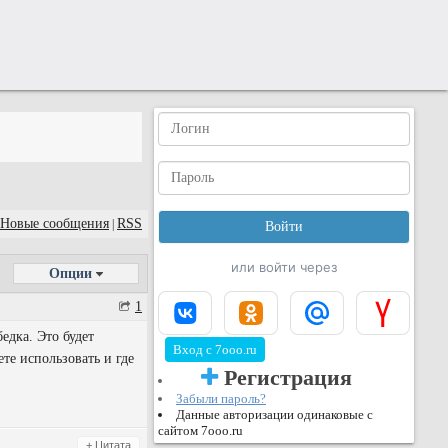
Новые сообщения
RSS
|
или войти через
Опции
1
едка. Это будет
Вход с 7ooo.ru
те использовать и где
Регистрация
Забыли пароль?
Данные авторизации одинаковые с
сайтом 7ooo.ru
+ Цитата