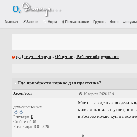
Главная
Записи
Норм
Пользователи
Группы
Фото
Форумы
о, Дискус - Форум
Общение
Рабочее оборудование
»
»
Где приобрести каркас для простенка?
JaxonAcon
10 апреля 2026 12:01
Мне на заводе нужно сделать од
дружелюбный чел
монолитная конструкция, и мне
в Ростове можно купить все не
0
Репутация:
Сообщений: 61
Регистрация: 9.04.2026
0