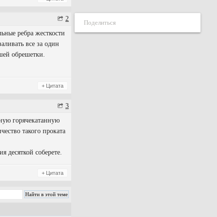
2
Поделиться
ьные ребра жесткости
аливать все за один
ашей обрешетки.
+ Цитата
3
ьную горячекатанную
чество такого проката
я десяткой соберете.
+ Цитата