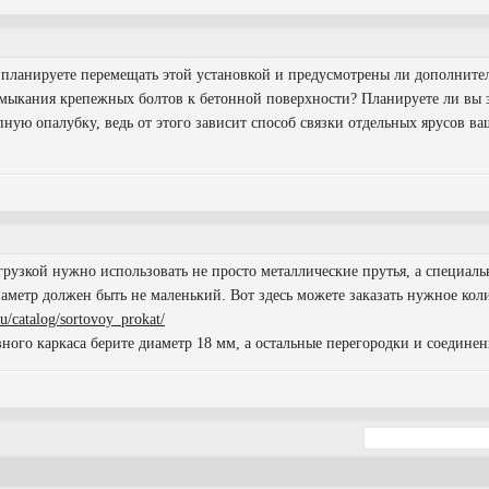
планируете перемещать этой установкой и предусмотрены ли дополнител
мыкания крепежных болтов к бетонной поверхности? Планируете ли вы з
апную опалубку, ведь от этого зависит способ связки отдельных ярусов в
рузкой нужно использовать не просто металлические прутья, а специал
аметр должен быть не маленький. Вот здесь можете заказать нужное коли
ru/catalog/sortovoy_prokat/
ого каркаса берите диаметр 18 мм, а остальные перегородки и соединени