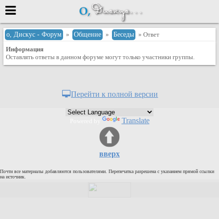
Меню
о, Дискус - Форум
»
Общение
»
Беседы
» Ответ
Информация
или войти через
Оставлять ответы в данном форуме могут только участники группы.
Вход с 7ooo.ru
Перейти к полной версии
Регистрация
Забыли пароль?
Translate
Powered by
Данные авторизации одинаковые с
сайтом 7ooo.ru
Форумы
вверх
Главная
Почти все материалы добавляются пользователями. Перепечатка разрешена с указанием прямой ссылки
Поиск
на источник.
Новые сообщения
Беседы
Игры