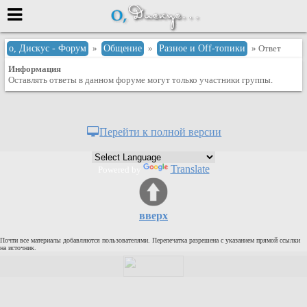
Меню
о, Дискус - Форум
»
Общение
»
Разное и Оff-топики
» Ответ
Информация
или войти через
Оставлять ответы в данном форуме могут только участники группы.
Вход с 7ooo.ru
Перейти к полной версии
Регистрация
Забыли пароль?
Translate
Powered by
Данные авторизации одинаковые с
сайтом 7ooo.ru
Форумы
вверх
Главная
Почти все материалы добавляются пользователями. Перепечатка разрешена с указанием прямой ссылки
Поиск
на источник.
Новые сообщения
Беседы
Игры