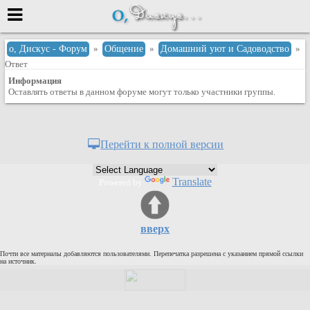
Меню
о, Дискус - Форум
»
Общение
»
Домашний уют и Садоводство
»
Ответ
или войти через
Информация
Оставлять ответы в данном форуме могут только участники группы.
Вход с 7ooo.ru
Перейти к полной версии
Регистрация
Забыли пароль?
Translate
Powered by
Данные авторизации одинаковые с
сайтом 7ooo.ru
Форумы
Главная
вверх
Поиск
Почти все материалы добавляются пользователями. Перепечатка разрешена с указанием прямой ссылки
на источник.
Новые сообщения
Беседы
Игры