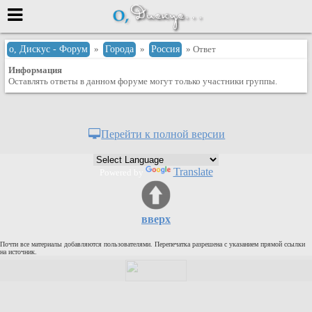
Меню
о, Дискус - Форум
»
Города
»
Россия
» Ответ
Информация
или войти через
Оставлять ответы в данном форуме могут только участники группы.
Вход с 7ooo.ru
Перейти к полной версии
Регистрация
Забыли пароль?
Translate
Powered by
Данные авторизации одинаковые с
сайтом 7ooo.ru
Форумы
вверх
Главная
Почти все материалы добавляются пользователями. Перепечатка разрешена с указанием прямой ссылки
Поиск
на источник.
Новые сообщения
Беседы
Игры