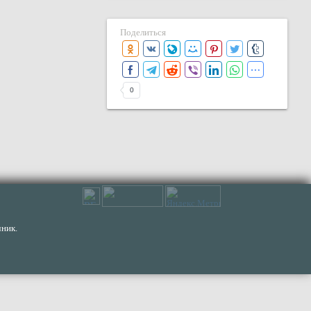
Поделиться
0
ник.