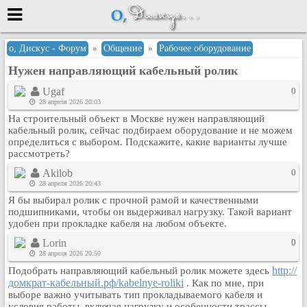
Меню
о, Дискус - Форум
»
Общение
»
Рабочее оборудование
Нужен направляющий кабельный ролик
или войти через
Ugaf
0
28 апреля 2026 20:03
На строительный объект в Москве нужен направляющий
Вход с 7ooo.ru
кабельный ролик, сейчас подбираем оборудование и не можем
определиться с выбором. Подскажите, какие варианты лучше
Регистрация
рассмотреть?
Забыли пароль?
Akilob
0
Данные авторизации одинаковые с
28 апреля 2026 20:43
сайтом 7ooo.ru
Я бы выбирал ролик с прочной рамой и качественными
Форумы
подшипниками, чтобы он выдерживал нагрузку. Такой вариант
удобен при прокладке кабеля на любом объекте.
Главная
Lorin
0
Поиск
28 апреля 2026 20:50
Новые сообщения
http://
Подобрать направляющий кабельный ролик можете здесь
Беседы
домкрат-кабельный.рф/kabelnye-roliki
. Как по мне, при
выборе важно учитывать тип прокладываемого кабеля и
Игры
условия работы, включая нагрузку и особенности трассы,