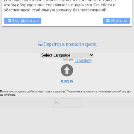
Кулинария
чтобы оборудование справлялось с задачами без сбоев и
обеспечивало стабильную укладку без повреждений.
Физкультура и спорт
Видео и Кино
Быстрый ответ
Ответить
Авто. Мото.
Космос
Перейти к полной версии
Домашние питомцы
Медицина
Translate
Powered by
Компьютер
Ещё
Пользователи / Поиск
вверх
Группы
Норм
Почти все материалы добавляются пользователями. Перепечатка разрешена с указанием прямой ссылки
на источник.
Музыкальный архив
Видео архив
Дело
Организации
Объявления