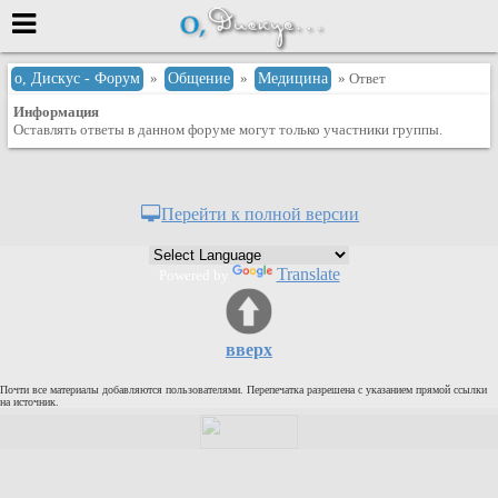
Меню
о, Дискус - Форум
»
Общение
»
Медицина
» Ответ
Информация
или войти через
Оставлять ответы в данном форуме могут только участники группы.
Вход с 7ooo.ru
Перейти к полной версии
Регистрация
Забыли пароль?
Translate
Powered by
Данные авторизации одинаковые с
сайтом 7ooo.ru
Форумы
вверх
Главная
Почти все материалы добавляются пользователями. Перепечатка разрешена с указанием прямой ссылки
Поиск
на источник.
Новые сообщения
Беседы
Игры