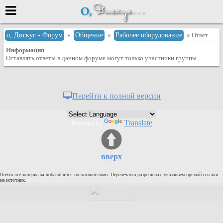
Меню
о, Дискус - Форум
»
Общение
»
Рабочее оборудование
» Ответ
Информация
или войти через
Оставлять ответы в данном форуме могут только участники группы.
Вход с 7ooo.ru
Перейти к полной версии
Регистрация
Забыли пароль?
Translate
Powered by
Данные авторизации одинаковые с
сайтом 7ooo.ru
Форумы
вверх
Главная
Почти все материалы добавляются пользователями. Перепечатка разрешена с указанием прямой ссылки
Поиск
на источник.
Новые сообщения
Беседы
Игры