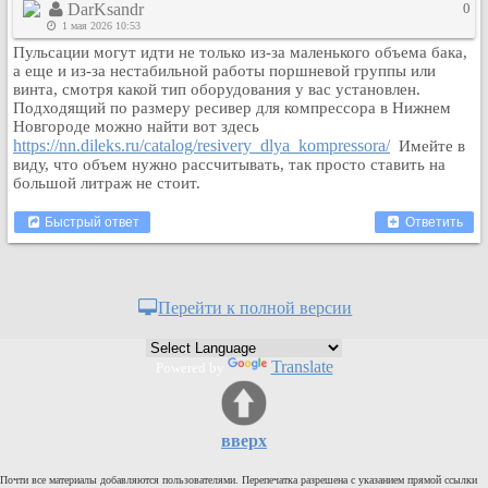
DarKsandr
0
Кулинария
1 мая 2026 10:53
Физкультура и спорт
Пульсации могут идти не только из-за маленького объема бака,
а еще и из-за нестабильной работы поршневой группы или
Видео и Кино
винта, смотря какой тип оборудования у вас установлен.
Авто. Мото.
Подходящий по размеру ресивер для компрессора в Нижнем
Новгороде можно найти вот здесь
Космос
https://nn.dileks.ru/catalog/resivery_dlya_kompressora/
Имейте в
Домашние питомцы
виду, что объем нужно рассчитывать, так просто ставить на
большой литраж не стоит.
Медицина
Компьютер
Быстрый ответ
Ответить
Ещё
Пользователи / Поиск
Группы
Перейти к полной версии
Норм
Музыкальный архив
Translate
Powered by
Видео архив
Дело
вверх
Организации
Объявления
Почти все материалы добавляются пользователями. Перепечатка разрешена с указанием прямой ссылки