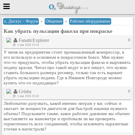
Меню
о, Дискус - Форум
»
Общение
»
Рабочее оборудование
Как убрать пульсации факела при покраске
или войти через
FanaticExplorer
0
1 мая 2026 10:34
У меня на предприятии стоит промышленный компрессор, я
Вход с 7ooo.ru
его использую в основном в покрасочном боксе. Мне нужно
что-то придумать, чтобы убрать пульсации факела и выровнять
Регистрация
подачу краски. Читал про такой недуг и все пишут, что нужно
ставить большого размера ресивер, только так есть вариант
Забыли пароль?
убрать пульсацию подачи. Где в Нижнем Новгороде можно
Данные авторизации одинаковые с
купить что-то подходящее?
сайтом 7ooo.ru
Grisha
0
Форумы
1 мая 2026 10:42
Главная
Любопытно разузнать, какой именно литраж у вас сейчас и
Поиск
хватает ли мощности двигателя для быстрой накачки нужного
объема? Подскажите также, какое рабочее давление вы обычно
Новые сообщения
выставляете на манометре и пробовали ли вы проверять
Беседы
герметичность всех соединений, чтобы исключить паразитные
утечки в магистрали?
Игры