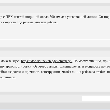
р с ПВХ-лентой шириной около 500 мм для упаковочной линии. Он нор
ь скорость под разные участки работы.
 можете здесь
https://мос-конвейер.рф/konvejeryi/
По моему мнению, при 
ину транспортировки. От этого зависит ширина ленты и мощность приво
ойки скорости и прочность конструкции, чтобы линия работала стабильн
 остановок.