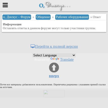
Меню
о, Дискус - Форум
»
Общение
»
Рабочее оборудование
» Ответ
Информация
или войти через
Оставлять ответы в данном форуме могут только участники группы.
Вход с 7ooo.ru
Перейти к полной версии
Регистрация
Забыли пароль?
Translate
Powered by
Данные авторизации одинаковые с
сайтом 7ooo.ru
Форумы
вверх
Главная
Почти все материалы добавляются пользователями. Перепечатка разрешена с указанием прямой ссылки
Поиск
на источник.
Новые сообщения
Беседы
Игры