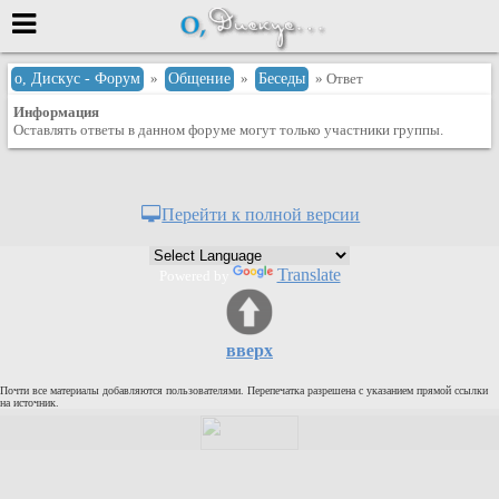
Меню
о, Дискус - Форум
»
Общение
»
Беседы
» Ответ
Информация
или войти через
Оставлять ответы в данном форуме могут только участники группы.
Вход с 7ooo.ru
Перейти к полной версии
Регистрация
Забыли пароль?
Translate
Powered by
Данные авторизации одинаковые с
сайтом 7ooo.ru
Форумы
вверх
Главная
Почти все материалы добавляются пользователями. Перепечатка разрешена с указанием прямой ссылки
Поиск
на источник.
Новые сообщения
Беседы
Игры