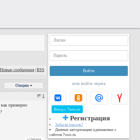
Новые сообщения
RSS
|
или войти через
Опции
1
и как примерно
Вход с 7ooo.ru
?
Регистрация
Забыли пароль?
Данные авторизации одинаковые с
сайтом 7ooo.ru
+ Цитата