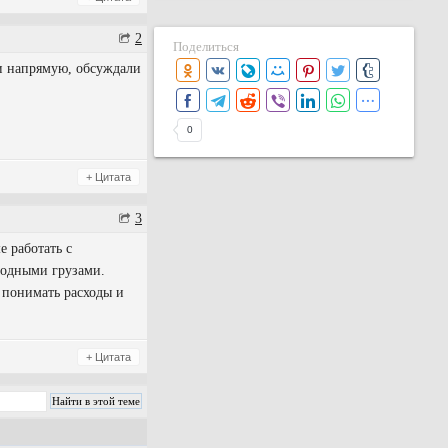
2
Поделиться
и напрямую, обсуждали
0
+ Цитата
3
е работать с
родными грузами.
 понимать расходы и
+ Цитата