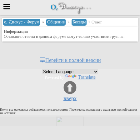
Меню
о, Дискус - Форум
»
Общение
»
Беседы
» Ответ
Информация
или войти через
Оставлять ответы в данном форуме могут только участники группы.
Вход с 7ooo.ru
Перейти к полной версии
Регистрация
Забыли пароль?
Translate
Powered by
Данные авторизации одинаковые с
сайтом 7ooo.ru
Форумы
вверх
Главная
Почти все материалы добавляются пользователями. Перепечатка разрешена с указанием прямой ссылки
Поиск
на источник.
Новые сообщения
Беседы
Игры