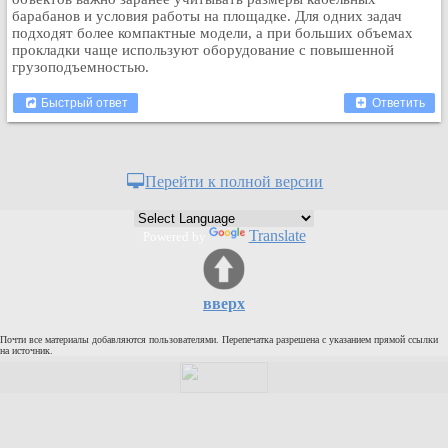
Кулинария
барабанов и условия работы на площадке. Для одних задач
подходят более компактные модели, а при больших объемах
Физкультура и спорт
прокладки чаще используют оборудование с повышенной
грузоподъемностью.
Видео и Кино
Авто. Мото.
Быстрый ответ
Ответить
Космос
Домашние питомцы
Медицина
Перейти к полной версии
Компьютер
Ещё
Translate
Powered by
Пользователи / Поиск
Группы
вверх
Норм
Музыкальный архив
Почти все материалы добавляются пользователями. Перепечатка разрешена с указанием прямой ссылки
на источник.
Видео архив
Дело
Организации
Объявления