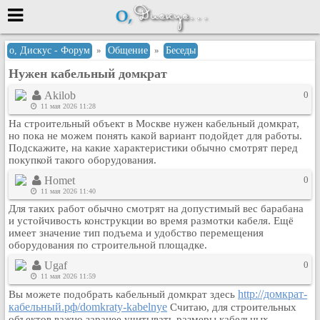
Меню
о, Дискус - Форум
»
Общение
»
Беседы
Нужен кабельный домкрат
или войти через
Akilob
0
11 мая 2026 11:28
На строительный объект в Москве нужен кабельный домкрат,
Вход с 7ooo.ru
но пока не можем понять какой вариант подойдет для работы.
Подскажите, на какие характеристики обычно смотрят перед
Регистрация
покупкой такого оборудования.
Забыли пароль?
Homet
0
Данные авторизации одинаковые с
11 мая 2026 11:40
сайтом 7ooo.ru
Для таких работ обычно смотрят на допустимый вес барабана
Форумы
и устойчивость конструкции во время размотки кабеля. Ещё
имеет значение тип подъема и удобство перемещения
Главная
оборудования по строительной площадке.
Поиск
Ugaf
0
Новые сообщения
11 мая 2026 11:59
Беседы
http://домкрат-
Вы можете подобрать кабельный домкрат здесь
кабельный.рф/domkraty-kabelnye
Считаю, для строительных
Игры
объектов важно заранее учитывать размеры кабельных