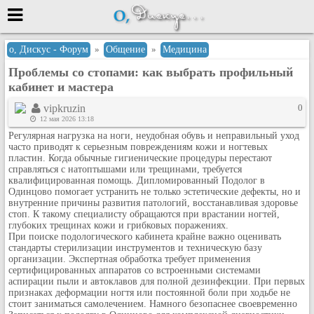
Меню
о, Дискус - Форум
»
Общение
»
Медицина
Проблемы со стопами: как выбрать профильный
или войти через
кабинет и мастера
vipkruzin
0
12 мая 2026 13:18
Вход с 7ooo.ru
Регулярная нагрузка на ноги, неудобная обувь и неправильный уход
часто приводят к серьезным повреждениям кожи и ногтевых
Регистрация
пластин. Когда обычные гигиенические процедуры перестают
справляться с натоптышами или трещинами, требуется
Забыли пароль?
квалифицированная помощь. Дипломированный Подолог в
Данные авторизации одинаковые с
Одинцово
помогает устранить не только эстетические дефекты, но и
сайтом 7ooo.ru
внутренние причины развития патологий, восстанавливая здоровье
Форумы
стоп. К такому специалисту обращаются при врастании ногтей,
глубоких трещинах кожи и грибковых поражениях.
Главная
При поиске подологического кабинета крайне важно оценивать
стандарты стерилизации инструментов и техническую базу
Поиск
организации. Экспертная обработка требует применения
Новые сообщения
сертифицированных аппаратов со встроенными системами
аспирации пыли и автоклавов для полной дезинфекции. При первых
Беседы
признаках деформации ногтя или постоянной боли при ходьбе не
стоит заниматься самолечением. Намного безопаснее своевременно
Игры