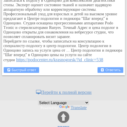
Записаться к подолгу в Одинцово
для комплексной диагностики
Кулинария
стопы. Эксперт оценит состояние тканей и назначит щадящую
аппаратную обработку или корректирующие системы.
Физкультура и спорт
Профессиональный уход для взрослых и детей на высоком уровне
предлагают в Центре подологии и педикюра “Шаг вперед” в
Видео и Кино
Одинцово. Студия оснащена прогрессивными аппаратами Podo
Авто. Мото.
Tronic и стерилизаторами Runyes. Точный Адрес и цена подолог в
Одинцово
открыты для ознакомления на вебресурсе студии, что
Космос
позволяет спланировать визит заранее.
Перейдите по ссылке, чтобы записаться на консультацию к
Домашние питомцы
специалисту-подологу в центр подологии
. Центр подологии в
Медицина
Одинцово запись на услуги цена от ... Центр подологии и педикюра
“Шаг вперед” в Одинцово цены на услуги на сайте
Компьютер
https://podocenter.ru/krasnogorsk/?id_clinic=538
студии
Ещё
Быстрый ответ
Ответить
Пользователи / Поиск
Группы
Норм
Перейти к полной версии
Музыкальный архив
Видео архив
Translate
Powered by
Дело
Организации
Объявления
вверх