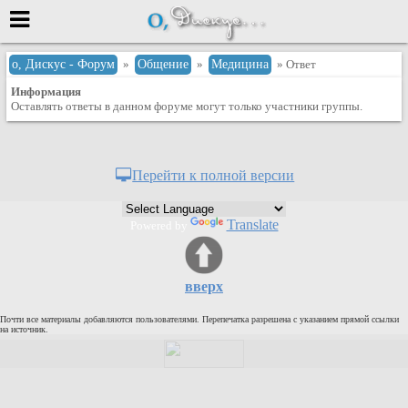
Меню
о, Дискус - Форум
»
Общение
»
Медицина
» Ответ
Информация
или войти через
Оставлять ответы в данном форуме могут только участники группы.
Вход с 7ooo.ru
Перейти к полной версии
Регистрация
Забыли пароль?
Translate
Powered by
Данные авторизации одинаковые с
сайтом 7ooo.ru
Форумы
вверх
Главная
Почти все материалы добавляются пользователями. Перепечатка разрешена с указанием прямой ссылки
Поиск
на источник.
Новые сообщения
Беседы
Игры