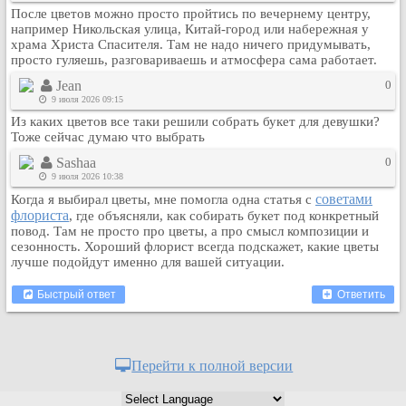
После цветов можно просто пройтись по вечернему центру,
Кулинария
например Никольская улица, Китай-город или набережная у
Физкультура и спорт
храма Христа Спасителя. Там не надо ничего придумывать,
просто гуляешь, разговариваешь и атмосфера сама работает.
Видео и Кино
Jean
0
Авто. Мото.
9 июля 2026 09:15
Космос
Из каких цветов все таки решили собрать букет для девушки?
Домашние питомцы
Тоже сейчас думаю что выбрать
Медицина
Sashaa
0
9 июля 2026 10:38
Компьютер
советами
Когда я выбирал цветы, мне помогла одна статья с
Ещё
флориста
, где объясняли, как собирать букет под конкретный
Пользователи / Поиск
повод. Там не просто про цветы, а про смысл композиции и
сезонность. Хороший флорист всегда подскажет, какие цветы
Группы
лучше подойдут именно для вашей ситуации.
Норм
Быстрый ответ
Ответить
Музыкальный архив
Видео архив
Дело
Перейти к полной версии
Организации
Объявления