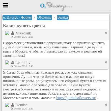
Меню
о, Дискус - Форум
»
Общение
»
Беседы
Какие купить цветы
или войти через
Nikkolaik
0
30 мая 2026 12:38
Скоро месяц отношений с девушкой, хочу её приятно удивить.
Вход с 7ooo.ru
Думаю про цветы, но не хочу банальный вариант. Где лучше
взять в Москве, чтобы это выглядело со вкусом и реально ей
Регистрация
запомнилось?
Забыли пароль?
Leonidov
0
Данные авторизации одинаковые с
30 мая 2026 12:42
сайтом 7ooo.ru
Я бы не брал обычные красные розы, это уже слишком
Форумы
привычно. Лучше что-то более лёгкое и живое по виду:
пионовидные розы, ранункулюсы или сборный букет в светлых
Главная
оттенках, можно с зеленью для объёма. Такие букеты
Поиск
смотрятся более естественно и не как дежурный подарок, а
именно как знак внимания. Заказать цветы с доставкой по
Новые сообщения
https://gardeliaflowers.ru/
Москве можете в этом магазине
.
Беседы
Denilsn
0
Игры
30 мая 2026 12:45