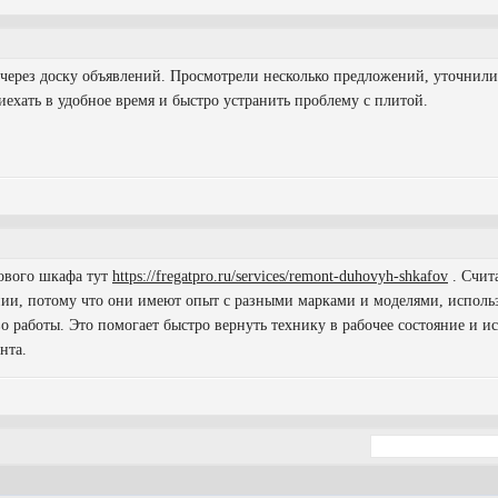
через доску объявлений. Просмотрели несколько предложений, уточнили 
иехать в удобное время и быстро устранить проблему с плитой.
хового шкафа тут
https://fregatpro.ru/services/remont-duhovyh-shkafov
. Счит
нии, потому что они имеют опыт с разными марками и моделями, испол
во работы. Это помогает быстро вернуть технику в рабочее состояние и и
нта.