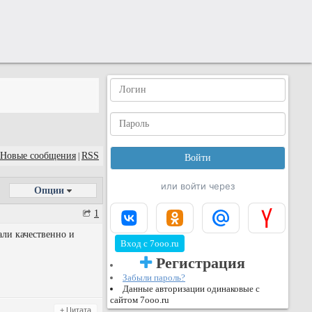
Новые сообщения
RSS
|
или войти через
Опции
1
али качественно и
Вход с 7ooo.ru
Регистрация
Забыли пароль?
Данные авторизации одинаковые с
сайтом 7ooo.ru
+ Цитата