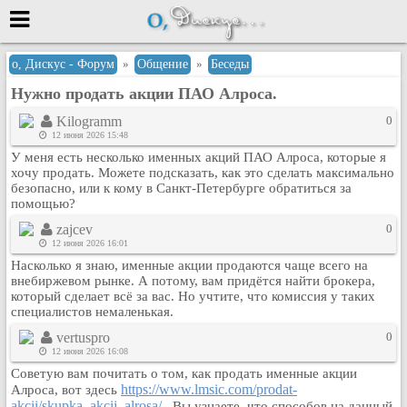
Меню
о, Дискус - Форум
»
Общение
»
Беседы
Нужно продать акции ПАО Алроса.
или войти через
Kilogramm
0
12 июня 2026 15:48
У меня есть несколько именных акций ПАО Алроса, которые я
Вход с 7ooo.ru
хочу продать. Можете подсказать, как это сделать максимально
безопасно, или к кому в Санкт-Петербурге обратиться за
Регистрация
помощью?
Забыли пароль?
zajcev
0
Данные авторизации одинаковые с
12 июня 2026 16:01
сайтом 7ooo.ru
Насколько я знаю, именные акции продаются чаще всего на
Форумы
внебиржевом рынке. А потому, вам придётся найти брокера,
который сделает всё за вас. Но учтите, что комиссия у таких
Главная
специалистов немаленькая.
Поиск
vertuspro
0
Новые сообщения
12 июня 2026 16:08
Беседы
Советую вам почитать о том, как продать именные акции
https://www.lmsic.com/prodat-
Алроса, вот здесь
Игры
akcii/skupka_akcij_alrosa/
. Вы узнаете, что способов на данный