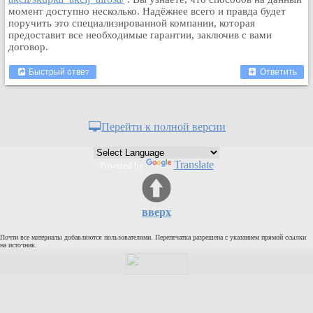
Кулинария
момент доступно несколько. Надёжнее всего и правда будет
поручить это специализированной компании, которая
Физкультура и спорт
предоставит все необходимые гарантии, заключив с вами
договор.
Видео и Кино
Авто. Мото.
Быстрый ответ
Ответить
Космос
Домашние питомцы
Медицина
Перейти к полной версии
Компьютер
Ещё
Translate
Powered by
Пользователи / Поиск
Группы
вверх
Норм
Музыкальный архив
Почти все материалы добавляются пользователями. Перепечатка разрешена с указанием прямой ссылки
на источник.
Видео архив
Дело
Организации
Объявления