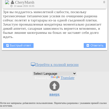
CheryMarsh
0
Кулинария
14 июня 2026 16:05
Физкультура и спорт
Зря вы поддаетесь мимолетной слабости, поскольку
трехмесячные титанические усилия по очищению рациона
Видео и Кино
сейчас полетят в тартарары из-за одной съеденной плитки.
Авто. Мото.
Зачастую промышленная кондитерка моментально разжигает
дикий аппетит, сахарная зависимость вернется мгновенно, и
Космос
былые лишние килограммы на боках не заставят себя долго
Домашние питомцы
ждать.
Медицина
Быстрый ответ
Ответить
Компьютер
Ещё
Пользователи / Поиск
Перейти к полной версии
Группы
Норм
Translate
Powered by
Музыкальный архив
Видео архив
Дело
вверх
Организации
Почти все материалы добавляются пользователями. Перепечатка разрешена с указанием прямой ссылки
на источник.
Объявления