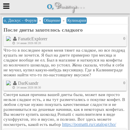
Меню
о, Дискус - Форум
»
Общение
»
Кулинария
После диеты захотелось сладкого
или войти через
FanaticExplorer
0
14 июня 2026 08:20
Что-то в последнее время меня тянет на сладкое, но все подряд
Вход с 7ooo.ru
кушать не хочется. Я был на диете примерно три месяца и
сладкое вообще не ел. Был в магазине и наткнулся на конфеты
Регистрация
из молочного шоколада, но устоял. Жена сказала, чтобы я себя
не мучил, купил какую-нибудь вкусняшку. Где в Калининграде
Забыли пароль?
можно найти что-то по-настоящему вкусное?
Данные авторизации одинаковые с
сайтом 7ooo.ru
DarKsandr
0
14 июня 2026 08:30
Форумы
Смотря какая причина вашей диеты была, может вам просто
Главная
нельзя сладкое есть, а вы тут размечтались о покупке конфет. В
Поиск
любом случае нужно покупать качественные сладости и не
размениваться на дешевые начинки, как в некоторых конфетах.
Новые сообщения
Вы можете купить шоколад Pomatti с наполнителем в виде
Беседы
сухофруктов, это и вкусно, и полезно. Вот здесь можете
https://pomatti.ru/catalog/cho/
посмотреть, какой есть выбор
Игры