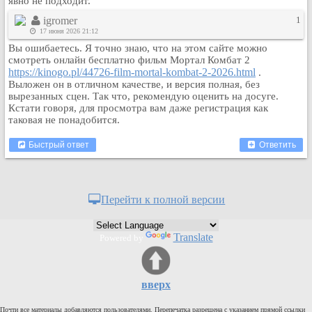
явно не подходит.
Кулинария
igromer
1
Физкультура и спорт
17 июня 2026 21:12
Вы ошибаетесь. Я точно знаю, что на этом сайте можно
Видео и Кино
смотреть онлайн бесплатно фильм Мортал Комбат 2
Авто. Мото.
https://kinogo.pl/44726-film-mortal-kombat-2-2026.html
.
Выложен он в отличном качестве, и версия полная, без
Космос
вырезанных сцен. Так что, рекомендую оценить на досуге.
Домашние питомцы
Кстати говоря, для просмотра вам даже регистрация как
таковая не понадобится.
Медицина
Компьютер
Быстрый ответ
Ответить
Ещё
Пользователи / Поиск
Группы
Перейти к полной версии
Норм
Музыкальный архив
Translate
Powered by
Видео архив
Дело
вверх
Организации
Объявления
Почти все материалы добавляются пользователями. Перепечатка разрешена с указанием прямой ссылки