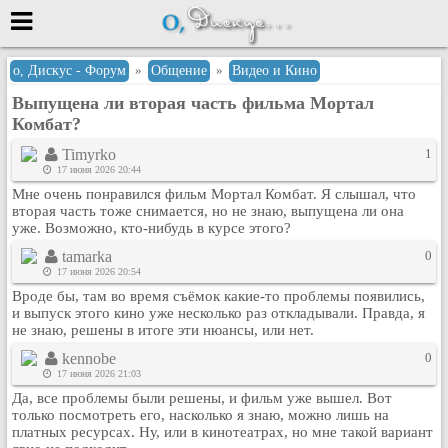
Меню
о, Дискус - Форум
»
Общение
»
Видео и Кино
Выпущена ли вторая часть фильма Мортал
или войти через
Комбат?
Timyrko
1
17 июня 2026 20:44
Вход с 7ooo.ru
Мне очень понравился фильм Мортал Комбат. Я слышал, что
вторая часть тоже снимается, но не знаю, выпущена ли она
Регистрация
уже. Возможно, кто-нибудь в курсе этого?
Забыли пароль?
tamarka
0
Данные авторизации одинаковые с
17 июня 2026 20:54
сайтом 7ooo.ru
Вроде бы, там во время съёмок какие-то проблемы появились,
Форумы
и выпуск этого кино уже несколько раз откладывали. Правда, я
Главная
не знаю, решены в итоге эти нюансы, или нет.
Поиск
kennobe
0
17 июня 2026 21:03
Новые сообщения
Да, все проблемы были решены, и фильм уже вышел. Вот
Беседы
только посмотреть его, насколько я знаю, можно лишь на
платных ресурсах. Ну, или в кинотеатрах, но мне такой вариант
Игры