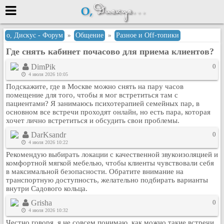
Меню
о, Дискус - Форум
»
Общение
»
Разное и Оff-топики
Где снять кабинет почасово для приема клиентов?
или войти через
DimPik
0
4 июля 2026 10:05
Подскажите, где в Москве можно снять на пару часов
Вход с 7ooo.ru
помещение для того, чтобы я мог встретиться там с
пациентами? Я занимаюсь психотерапией семейных пар, в
Регистрация
основном все встречи проходят онлайн, но есть пара, которая
хочет лично встретиться и обсудить свои проблемы.
Забыли пароль?
Данные авторизации одинаковые с
DarKsandr
0
сайтом 7ooo.ru
4 июля 2026 10:22
Форумы
Рекомендую выбирать локации с качественной звукоизоляцией и
комфортной мягкой мебелью, чтобы клиенты чувствовали себя
Главная
в максимальной безопасности. Обратите внимание на
Поиск
транспортную доступность, желательно подбирать варианты
внутри Садового кольца.
Новые сообщения
Grisha
0
Беседы
4 июля 2026 10:32
Игры
Честно говоря, я не совсем понимаю, как можно такие встречи