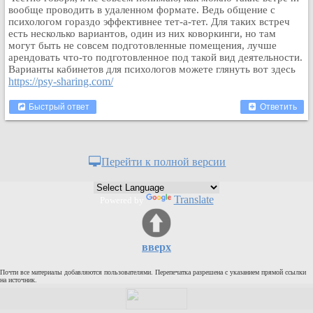
вообще проводить в удаленном формате. Ведь общение с
Кулинария
психологом гораздо эффективнее тет-а-тет. Для таких встреч
Физкультура и спорт
есть несколько вариантов, один из них коворкинги, но там
могут быть не совсем подготовленные помещения, лучше
Видео и Кино
арендовать что-то подготовленное под такой вид деятельности.
Авто. Мото.
Варианты кабинетов для психологов можете глянуть вот здесь
https://psy-sharing.com/
Космос
Домашние питомцы
Быстрый ответ
Ответить
Медицина
Компьютер
Ещё
Перейти к полной версии
Пользователи / Поиск
Группы
Translate
Powered by
Норм
Музыкальный архив
вверх
Видео архив
Дело
Почти все материалы добавляются пользователями. Перепечатка разрешена с указанием прямой ссылки
на источник.
Организации
Объявления