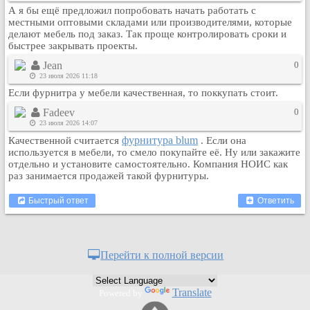
А я бы ещё предложил попробовать начать работать с
Кулинария
местными оптовыми складами или производителями, которые
Физкультура и спорт
делают мебель под заказ. Так проще контролировать сроки и
быстрее закрывать проекты.
Видео и Кино
Jean
0
Авто. Мото.
23 июля 2026 11:18
Космос
Если фурнитра у мебели качественная, то поккупать стоит.
Домашние питомцы
Fadeev
0
Медицина
23 июля 2026 14:07
фурнитура blum
Качественной считается
. Если она
Компьютер
используется в мебели, то смело покупайте её. Ну или закажите
Ещё
отдельно и установите самостоятельно. Компания НОИС как
Пользователи / Поиск
раз занимается продажей такой фурнитуры.
Группы
Быстрый ответ
Ответить
Норм
Музыкальный архив
Видео архив
Перейти к полной версии
Дело
Организации
Translate
Powered by
Объявления