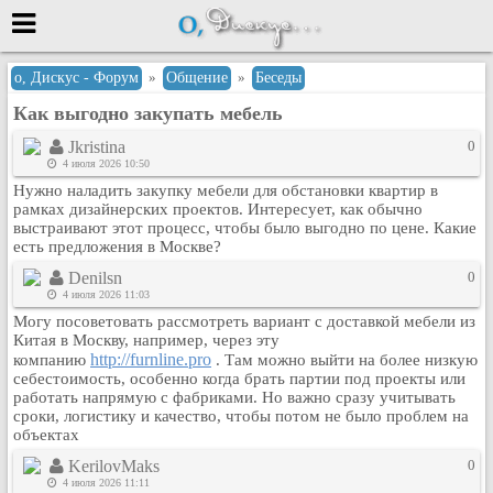
Меню
о, Дискус - Форум
»
Общение
»
Беседы
Как выгодно закупать мебель
или войти через
Jkristina
0
4 июля 2026 10:50
Нужно наладить закупку мебели для обстановки квартир в
Вход с 7ooo.ru
рамках дизайнерских проектов. Интересует, как обычно
выстраивают этот процесс, чтобы было выгодно по цене. Какие
Регистрация
есть предложения в Москве?
Забыли пароль?
Denilsn
0
Данные авторизации одинаковые с
4 июля 2026 11:03
сайтом 7ooo.ru
Могу посоветовать рассмотреть вариант с доставкой мебели из
Форумы
Китая в Москву, например, через эту
http://furnline.pro
компанию
. Там можно выйти на более низкую
Главная
себестоимость, особенно когда брать партии под проекты или
Поиск
работать напрямую с фабриками. Но важно сразу учитывать
сроки, логистику и качество, чтобы потом не было проблем на
Новые сообщения
объектах
Беседы
KerilovMaks
0
Игры
4 июля 2026 11:11