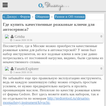
Меню
о, Дискус - Форум
»
Общение
»
Разное и Оff-топики
Где купить качественные рожковые ключи для
или войти через
автосервиса?
Grisha
0
5 июля 2026 10:36
Вход с 7ooo.ru
Посоветуйте, где в Москве можно приобрести качественные
рожковые ключи для работы в автомастерской? У меня был
Регистрация
набор инструментов, но все ходовые ключи в нем уже давно
Забыли пароль?
потрескались от постоянной нагрузки, видимо, были сделаны из
некачественного сплава.
Данные авторизации одинаковые с
сайтом 7ooo.ru
FanaticExplorer
0
Форумы
5 июля 2026 10:56
Главная
Не забывайте еще про правильную эксплуатацию инструмента,
ведь не каждую закипевшую гайку можно открыть простым
Поиск
усилием, ее нужно предварительно нагреть и пролить
проникающим маслом. Неплохие по качеству рожковые ключи
Новые сообщения
от фирмы Gedore. Вот здесь можете взять как набором, так и
Беседы
http://gedoretool.ru/slesarno-
по отдельности по номерам
montazhnyj-instrument/klyuchi-
Игры