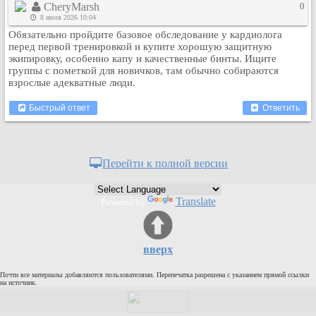
CheryMarsh
0
Кулинария
8 июля 2026 10:04
Физкультура и спорт
Обязательно пройдите базовое обследование у кардиолога
перед первой тренировкой и купите хорошую защитную
Видео и Кино
экипировку, особенно капу и качественные бинты. Ищите
Авто. Мото.
группы с пометкой для новичков, там обычно собираются
взрослые адекватные люди.
Космос
Домашние питомцы
Быстрый ответ
Ответить
Медицина
Компьютер
Ещё
Перейти к полной версии
Пользователи / Поиск
Группы
Translate
Powered by
Норм
Музыкальный архив
вверх
Видео архив
Дело
Почти все материалы добавляются пользователями. Перепечатка разрешена с указанием прямой ссылки
на источник.
Организации
Объявления