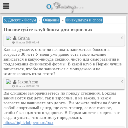
Меню
о, Дискус - Форум
»
Общение
»
Физкультура и спорт
Посоветуйте клуб бокса для взрослых
или войти через
Grisha
0
8 июля 2026 09:44
Как вы думаете, стоит ли начинать заниматься боксом в
Вход с 7ooo.ru
возрасте 30 лет? У меня уже давно есть такое желание
записаться в какую-нибудь секцию, чисто для саморазвития и
Регистрация
поддержания физической формы. В какой клуб в Перми лучше
записаться, чтобы не заниматься с молодежью и не
Забыли пароль?
комплексовать из-за этого?
Данные авторизации одинаковые с
сайтом 7ooo.ru
JaxonAcon
0
8 июля 2026 09:59
Форумы
Вы слишком заморачиваетесь по поводу стеснения. Боксом
Главная
занимаются как дети, так и взрослые, и не важно, в каком
Поиск
возрасте вы начинаете это делать. Вы можете пойти на бокс в
любой спортивный центр, где есть тренер, самое главное,
Новые сообщения
чтобы было для этого здоровье. В Перми можете сходить вот
Беседы
сюда и узнать, что вам могут предложить
https://fightclubperm.ru/box
Игры