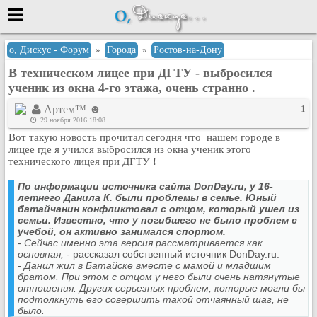
Меню
о, Дискус - Форум
»
Города
»
Ростов-на-Дону
В техническом лицее при ДГТУ - выбросился
или войти через
ученик из окна 4-го этажа, очень странно .
Артем™ ☻
1
29 ноября 2016 18:08
Вход с 7ooo.ru
Вот такую новость прочитал сегодня что нашем городе в
лицее где я учился выбросился из окна ученик этого
Регистрация
технического лицея при ДГТУ !
Забыли пароль?
По информации источника сайта DonDay.ru, у 16-
Данные авторизации одинаковые с
летнего Данила К. были проблемы в семье. Юный
сайтом 7ooo.ru
батайчанин конфликтовал с отцом, который ушел из
Форумы
семьи. Известно, что у погибшего не было проблем с
учебой, он активно занимался спортом.
Главная
- Сейчас именно эта версия рассматривается как
Поиск
основная,
- рассказал собственный источник DonDay.ru.
-
Данил жил в Батайске вместе с мамой и младшим
Новые сообщения
братом. При этом с отцом у него были очень натянутые
отношения. Других серьезных проблем, которые могли бы
Беседы
подтолкнуть его совершить такой отчаянный шаг, не
Игры
было.