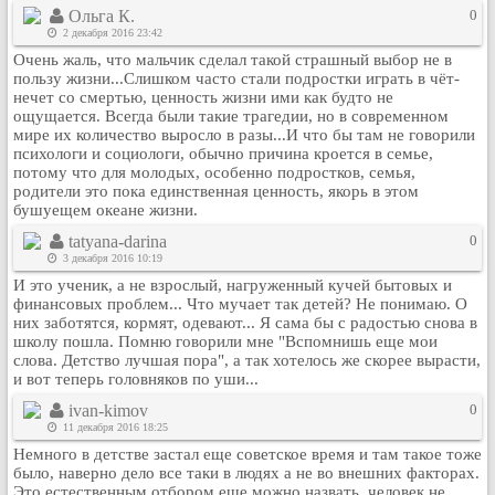
Ольга К.
0
Рейтинг сайтов
2 декабря 2016 23:42
Полная версия сайта
Очень жаль, что мальчик сделал такой страшный выбор не в
пользу жизни...Слишком часто стали подростки играть в чёт-
нечет со смертью, ценность жизни ими как будто не
ощущается. Всегда были такие трагедии, но в современном
мире их количество выросло в разы...И что бы там не говорили
психологи и социологи, обычно причина кроется в семье,
потому что для молодых, особенно подростков, семья,
родители это пока единственная ценность, якорь в этом
бушуещем океане жизни.
tatyana-darina
0
3 декабря 2016 10:19
И это ученик, а не взрослый, нагруженный кучей бытовых и
финансовых проблем... Что мучает так детей? Не понимаю. О
них заботятся, кормят, одевают... Я сама бы с радостью снова в
школу пошла. Помню говорили мне "Вспомнишь еще мои
слова. Детство лучшая пора", а так хотелось же скорее вырасти,
и вот теперь головняков по уши...
ivan-kimov
0
11 декабря 2016 18:25
Немного в детстве застал еще советское время и там такое тоже
было, наверно дело все таки в людях а не во внешних факторах.
Это естественным отбором еще можно назвать, человек не