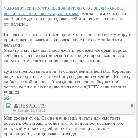
Кулинария
мало мне верится что преподователи его довели - скорее
Физкультура и спорт
всего он был несовсем адекватным
. Когда я там учился то
наоборот я доводил преподавателей и меня чуть от туда не
Видео и Кино
отчислили ..
Авто. Мото.
Печально все это , но такое происходит часто по всему миру и
Космос
предугадать и вылечить человека перед его самоубиством
нельзя :((
Домашние питомцы
Я както видел как пытались лечить человека который порезал
Медицина
себе вены - в психиатрической больнице и вроде как он стал
нармально мыслить и понял свою неадекватность ..
Компьютер
Ещё
Думаю преподавателей из Тех лицея венить нельзя... Хороший
лице - который дает потом бонусы для поступление в Институт
Пользователи / Поиск
на бюджетной основе . А когда поступаеш на бюджетной
Группы
основе то ещё и степендию платят там в ДГТУ если хорошо
учишся .
Норм
Музыкальный архив
RESPECT99
0
Видео архив
2 декабря 2016 23:21
Мир сходит сума. Как не начинаешь читать или смотреть
Дело
новости, обязательно будет что то подобное( незнаю что с
Организации
психикой у таких людей, или что с ними делают. как
пропацируют, что до такого доходят...
Объявления