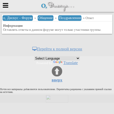
Меню
о, Дискус - Форум
»
Общение
»
Поздравления
» Ответ
Информация
или войти через
Оставлять ответы в данном форуме могут только участники группы.
Вход с 7ooo.ru
Перейти к полной версии
Регистрация
Забыли пароль?
Translate
Powered by
Данные авторизации одинаковые с
сайтом 7ooo.ru
Форумы
вверх
Главная
Почти все материалы добавляются пользователями. Перепечатка разрешена с указанием прямой ссылки
Поиск
на источник.
Новые сообщения
Беседы
Игры